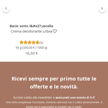
Bacio sotto l&#x27;ascella
Crema deodorante Litsea
Valutazione media di 5 su 5 stelle
(5)
50 g
(330,00 € / 1000 g)
Prezzo normale:
16,50 €
Ricevi sempre per primo tutte le
offerte e le novità.
Iscriviti subito alla newsletter e
assicurati uno sconto di 5 €
!
Una volta completata l'iscrizione, riceverai un'e-mail con il codice promozionale. Il
buono non è applicabile ai prodotti già in saldo.