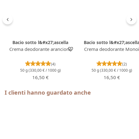
Bacio sotto l&#x27;ascella
Bacio sotto l&#x27;ascell
Crema deodorante arancione
Crema deodorante Mono
Valutazione media di 5 su 5 stelle
Valutazione m
(4)
(2)
50 g
(330,00 € / 1000 g)
50 g
(330,00 € / 1000 g)
Prezzo normale:
Prezzo normale:
16,50 €
16,50 €
Salta la galleria dei prodotti
I clienti hanno guardato anche