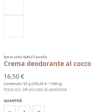
Bacio sotto l&#x27;ascella
Crema deodorante al cocco
Prezzo normale:
16,50 €
Contenuto:
50 g
(330,00 € / 1000 g)
Prezzi incl. IVA più costi di spedizione
QUANTITÀ
Quantità del prodotto: inserisci la quantit