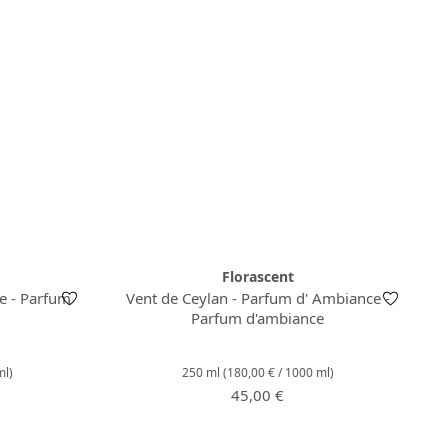
Florascent
e - Parfum
Vent de Ceylan - Parfum d' Ambiance -
Parfum d'ambiance
ml)
250 ml
(180,00 € / 1000 ml)
:
Prix régulier :
45,00 €