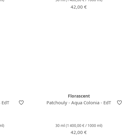
:
Prix régulier :
42,00 €
Florascent
s EdT
Patchouly - Aqua Colonia - EdT
ml)
30 ml
(1 400,00 € / 1000 ml)
:
Prix régulier :
42,00 €