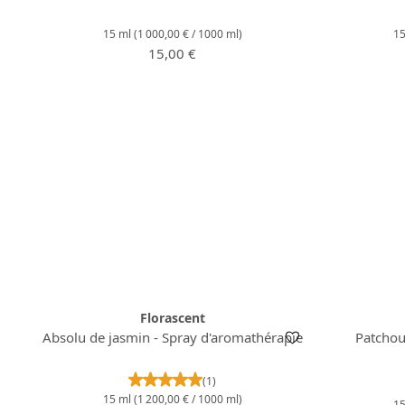
15 ml
(1 000,00 € / 1000 ml)
1
Prix régulier :
15,00 €
Florascent
Absolu de jasmin - Spray d'aromathérapie
Patchou
Note moyenne de 5 sur 5 étoiles
(1)
15 ml
(1 200,00 € / 1000 ml)
1