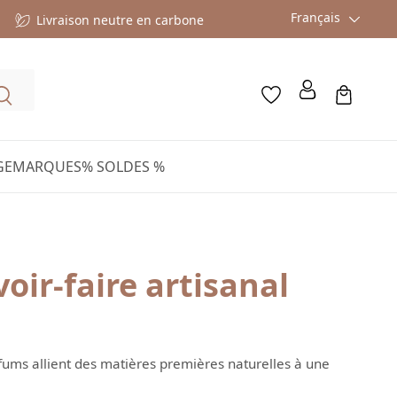
Français
Livraison neutre en carbone
GE
MARQUES
% SOLDES %
oir-faire artisanal
rfums allient des matières premières naturelles à une