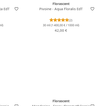
Florascent
ta EdT
Pivoine - Aqua Floralis EdT
nne de 5 sur 5 étoiles
Note moyenne de 5 sur 5 ét
(2)
ml)
30 ml
(1 400,00 € / 1000 ml)
:
Prix régulier :
42,00 €
Florascent
érapie
Mandarine - Spray d'aromathérapie