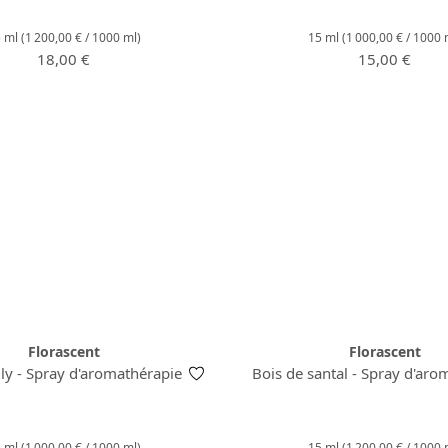
5 ml
(1 200,00 € / 1000 ml)
15 ml
(1 000,00 € / 1000 
Prix régulier :
Prix régulier 
18,00 €
15,00 €
Florascent
Florascent
ly - Spray d'aromathérapie
Bois de santal - Spray d'aro
5 ml
(1 000,00 € / 1000 ml)
15 ml
(1 200,00 € / 1000 