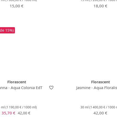
Prix régulier :
Prix régulier 
15,00 €
18,00 €
 de 15%)
Florascent
Florascent
nna - Aqua Colonia EdT
Jasmine - Aqua Florali
0 ml
(1 190,00 € / 1000 ml)
30 ml
(1 400,00 € / 1000 
Prix de vente :
Prix régulier 
Prix régulier :
35,70 €
42,00 €
42,00 €