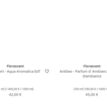
Florascent
Florascent
ert - Aqua Aromatica EdT
Antibes - Parfum d' Ambianc
d'ambiance
0 ml
(1 400,00 € / 1000 ml)
250 ml
(180,00 € / 1000 
Prix régulier :
Prix régulier 
42,00 €
45,00 €