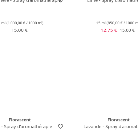
5 ml
(1 000,00 € / 1000 ml)
15 ml
(850,00 € / 1000 m
Prix régulier :
Prix de vente :
Prix régu
15,00 €
12,75 €
15,00 €
Florascent
Florascent
i - Spray d'aromathérapie
Lavande - Spray d'aromat