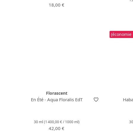
Prix régulier :
18,00 €
(économie
Florascent
En Été - Aqua Floralis EdT
Haba
30 ml
(1 400,00 € / 1000 ml)
3
Prix régulier :
42,00 €