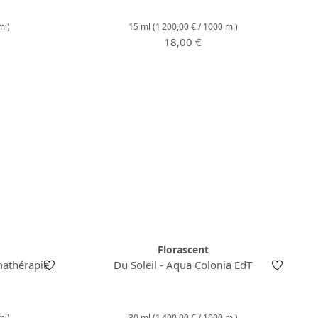
ml)
15 ml
(1 200,00 € / 1000 ml)
:
Prix régulier :
18,00 €
Florascent
mathérapie
Du Soleil - Aqua Colonia EdT
ml)
30 ml
(1 400,00 € / 1000 ml)