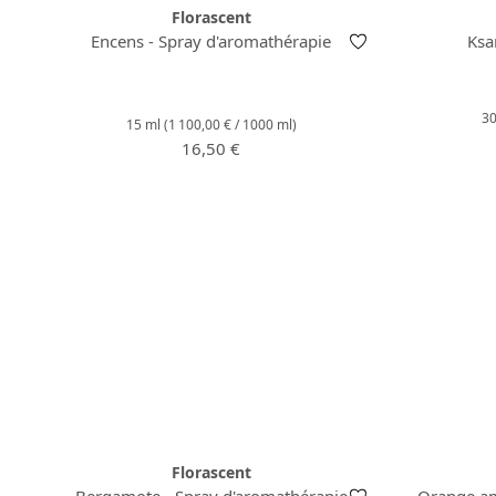
Florascent
Encens - Spray d'aromathérapie
Ksa
3
15 ml
(1 100,00 € / 1000 ml)
Prix régulier :
16,50 €
Florascent
Bergamote - Spray d'aromathérapie
Orange am