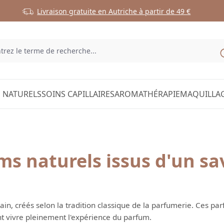
Livraison gratuite en Autriche à partir de 49 €
 NATURELS
SOINS CAPILLAIRES
AROMATHÉRAPIE
MAQUILLA
s naturels issus d'un sav
in, créés selon la tradition classique de la parfumerie. Ces pa
nt vivre pleinement l'expérience du parfum.