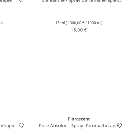
l)
15 ml
(1 000,00 € / 1000 ml)
Prix régulier :
lier :
15,00 €
Florascent
hérapie
Rose Absolue - Spray d'aromathérapie