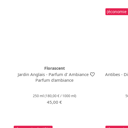
(économie
Florascent
Jardin Anglais - Parfum d' Ambiance -
Antibes - D
Parfum d'ambiance
250 ml
(180,00 € / 1000 ml)
5
Prix régulier :
45,00 €