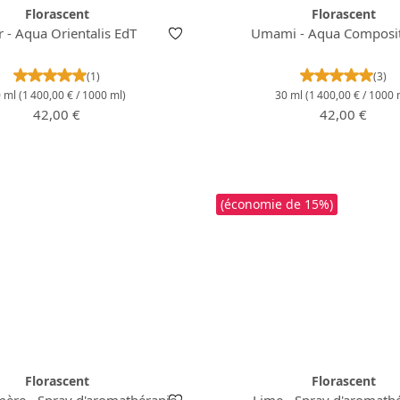
Florascent
Florascent
r - Aqua Orientalis EdT
Umami - Aqua Composi
Note moyenne de 5 sur 5 étoiles
Note moye
(1)
(3)
0 ml
(1 400,00 € / 1000 ml)
30 ml
(1 400,00 € / 1000 
Prix régulier :
Prix régulier 
42,00 €
42,00 €
(économie de 15%)
Florascent
Florascent
ère - Spray d'aromathérapie
Lime - Spray d'aromath