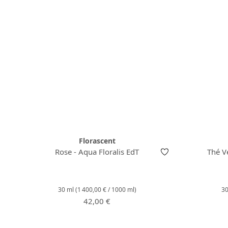
Florascent
Rose - Aqua Floralis EdT
Thé V
30 ml
(1 400,00 € / 1000 ml)
3
Prix régulier :
42,00 €