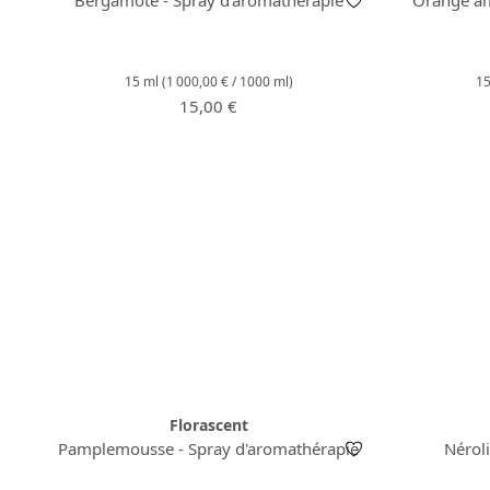
15 ml
(1 000,00 € / 1000 ml)
1
Prix régulier :
15,00 €
Florascent
Pamplemousse - Spray d'aromathérapie
Nérol