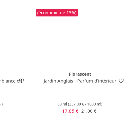
(économie de 15%)
Florascent
mbiance en
Jardin Anglais - Parfum d'intérieur
l)
50 ml
(357,00 € / 1000 ml)
Prix de vente :
lier :
Prix régulier :
17,85 €
21,00 €