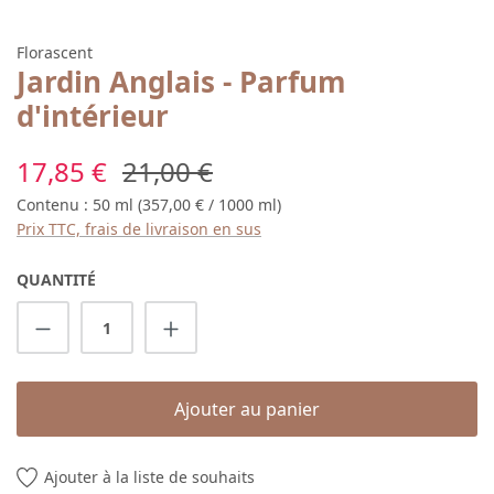
Florascent
Jardin Anglais - Parfum
d'intérieur
Prix de vente :
Prix régulier :
17,85 €
21,00 €
Contenu :
50 ml
(357,00 € / 1000 ml)
Prix TTC, frais de livraison en sus
QUANTITÉ
Quantité de produit : Entrez la quantité s
Ajouter au panier
Ajouter à la liste de souhaits