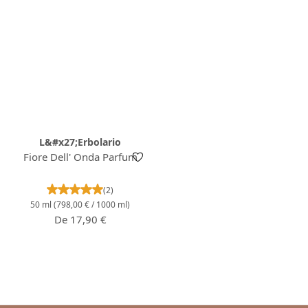
L&#x27;Erbolario
Fiore Dell' Onda Parfum
Note moyenne de 5 sur 5 étoiles
(2)
50 ml
(798,00 € / 1000 ml)
Prix régulier :
De
17,90 €