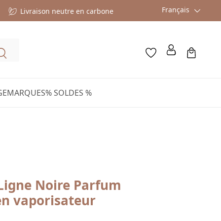
Français
Livraison neutre en carbone
GE
MARQUES
% SOLDES %
 Ligne Noire Parfum
en vaporisateur