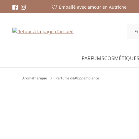
Emballé avec amour en Autriche
PARFUMS
COSMÉTIQUES
Aromathérapie
Parfums d&#x27;ambiance
Ignorer la galerie d'images