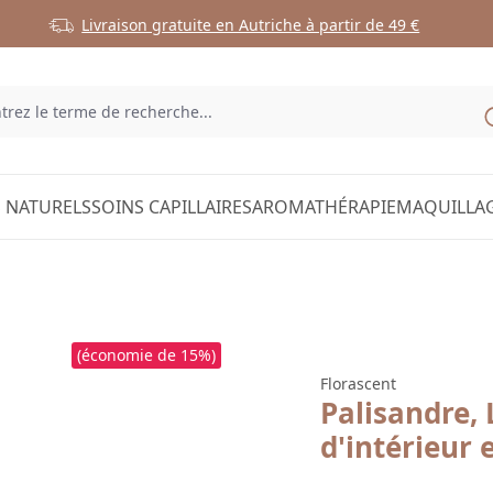
Livraison gratuite en Autriche à partir de 49 €
 NATURELS
SOINS CAPILLAIRES
AROMATHÉRAPIE
MAQUILLA
(économie de 15%)
Florascent
Palisandre,
d'intérieur 