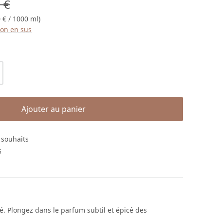
égulier :
 €
 € / 1000 ml)
ison en sus
roduit : Entrez la quantité souhaitée ou
Ajouter au panier
e souhaits
5
é. Plongez dans le parfum subtil et épicé des