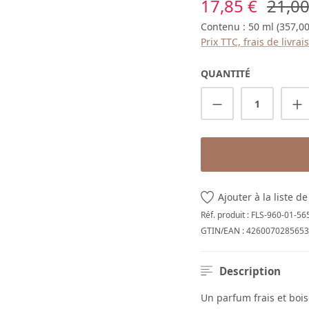
Prix de vente :
Prix r
17,85 €
21,00
Contenu :
50 ml
(357,00
Prix TTC, frais de livra
QUANTITÉ
Quantité de p
Ajouter à la liste d
Réf. produit :
FLS-960-01-56
GTIN/EAN :
4260070285653
Description
Un parfum frais et bois