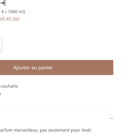
égulier :
 €
 € / 1000 ml)
ison en sus
roduit : Entrez la quantité souhaitée ou
Ajouter au panier
e souhaits
4
parfum merveilleux, pas seulement pour Noël.