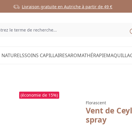
Livraison gratuite en Autriche à partir de 49 €
 NATURELS
SOINS CAPILLAIRES
AROMATHÉRAPIE
MAQUILLA
(économie de 15%)
Florascent
Vent de Cey
spray