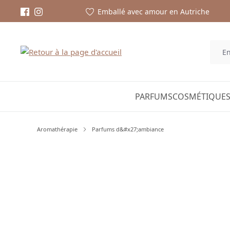
Emballé avec amour en Autriche
PARFUMS
COSMÉTIQUES
Aromathérapie
Parfums d&#x27;ambiance
Ignorer la galerie d'images