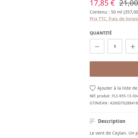
Prix de vente :
Prix r
17,85 €
21,00
Contenu :
50 ml
(357,00
Prix TTC, frais de livra
QUANTITÉ
Quantité de p
Ajouter à la liste d
Réf. produit :
FLS-955-13-30
GTIN/EAN :
4260070288418
Description
Le vent de Ceylan. Un 