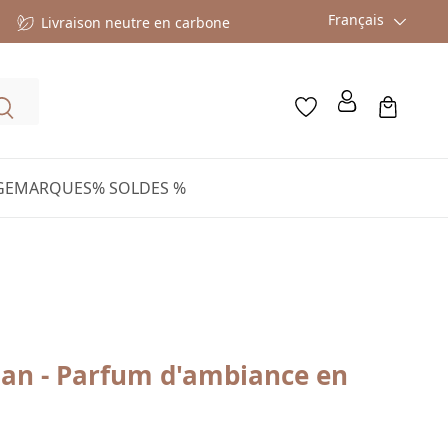
Français
Livraison neutre en carbone
GE
MARQUES
% SOLDES %
lan - Parfum d'ambiance en