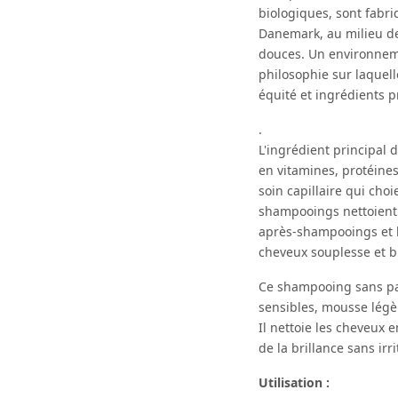
biologiques, sont fabr
Danemark, au milieu de
douces. Un environneme
philosophie sur laquelle
équité et ingrédients 
.
L'ingrédient principal d
en vitamines, protéines
soin capillaire qui cho
shampooings nettoient 
après-shampooings et l
cheveux souplesse et br
Ce shampooing sans pa
sensibles, mousse légè
Il nettoie les cheveux 
de la brillance sans irri
Utilisation :