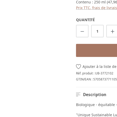
Contenu :
250 ml
(47,96
Prix TTC, frais de livra
QUANTITÉ
Quantité de p
Ajouter à la liste d
Réf. produit :
UB-3772102
GTIN/EAN :
5705873771105
Description
Biologique - équitable 
"Unique Sustainable Lux