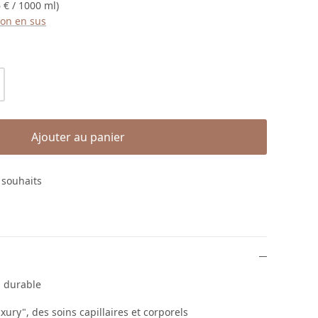
 € / 1000 ml)
ison en sus
roduit : Entrez la quantité souhaitée ou
Ajouter au panier
e souhaits
- durable
ury", des soins capillaires et corporels