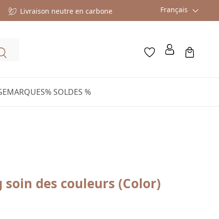
Français
Livraison neutre en carbone
GE
MARQUES
% SOLDES %
soin des couleurs (Color)