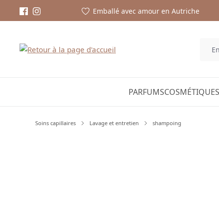
Emballé avec amour en Autriche
PARFUMS
COSMÉTIQUES
Soins capillaires
Lavage et entretien
shampoing
Ignorer la galerie d'images