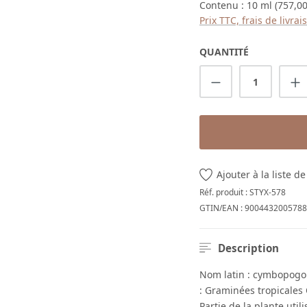
Contenu :
10 ml
(757,00
Prix TTC, frais de livra
QUANTITÉ
Quantité de p
Ajouter à la liste d
Réf. produit :
STYX-578
GTIN/EAN :
9004432005788
Description
Nom latin : cymbopogon
: Graminées tropicales 
Partie de la plante utili