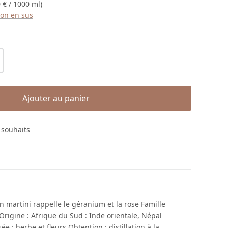
 € / 1000 ml)
ison en sus
roduit : Entrez la quantité souhaitée ou
Ajouter au panier
e souhaits
 martini rappelle le géranium et la rose Famille
Origine : Afrique du Sud : Inde orientale, Népal
sée : herbe et fleurs Obtention : distillation à la