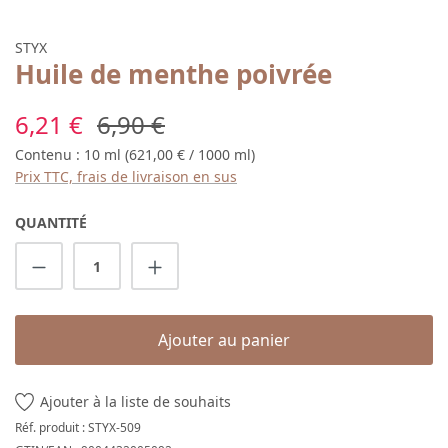
STYX
Huile de menthe poivrée
Prix de vente :
Prix régulier :
6,21 €
6,90 €
Contenu :
10 ml
(621,00 € / 1000 ml)
Prix TTC, frais de livraison en sus
QUANTITÉ
Quantité de produit : Entrez la quantité s
Ajouter au panier
Ajouter à la liste de souhaits
Réf. produit :
STYX-509