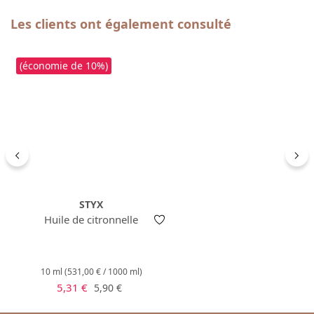
Ignorer la galerie de produits
Les clients ont également consulté
(économie de 10%)
STYX
Huile de citronnelle
10 ml
(531,00 € / 1000 ml)
Prix de vente :
Prix régulier :
5,31 €
5,90 €