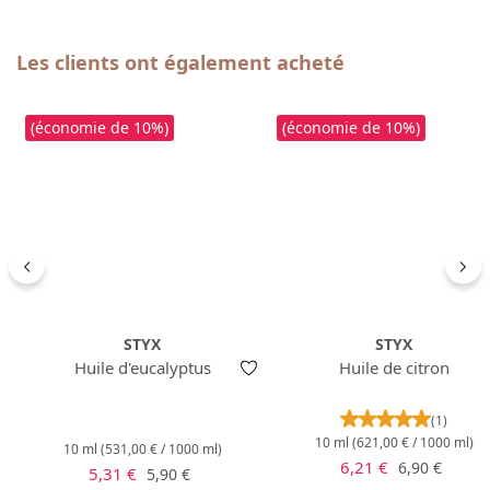
Ignorer la galerie de produits
Les clients ont également acheté
(économie de 10%)
(économie de 10%)
STYX
STYX
Huile d'eucalyptus
Huile de citron
Note moyenne 
(1)
10 ml
(621,00 € / 1000 ml)
10 ml
(531,00 € / 1000 ml)
Prix de vente :
Prix régulier 
6,21 €
6,90 €
Prix de vente :
Prix régulier :
5,31 €
5,90 €