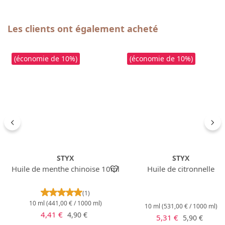
Ignorer la galerie de produits
Les clients ont également acheté
(économie de 10%)
(économie de 10%)
STYX
STYX
Huile de menthe chinoise 10ml
Huile de citronnelle
Note moyenne de 5 sur 5 étoiles
(1)
10 ml
(441,00 € / 1000 ml)
10 ml
(531,00 € / 1000 ml)
Prix de vente :
Prix régulier :
4,41 €
4,90 €
Prix de vente :
Prix régulier 
5,31 €
5,90 €