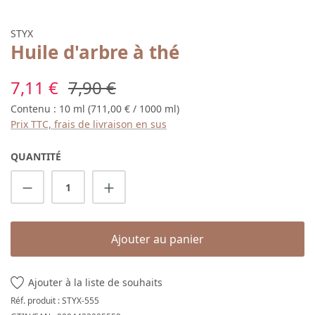
STYX
Huile d'arbre à thé
Prix de vente :
Prix régulier :
7,11 €
7,90 €
Contenu :
10 ml
(711,00 € / 1000 ml)
Prix TTC, frais de livraison en sus
QUANTITÉ
Quantité de produit : Entrez la quantité s
Ajouter au panier
Ajouter à la liste de souhaits
Réf. produit :
STYX-555