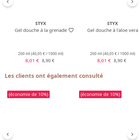
STYX
STYX
Gel douche à la grenade
Gel douche à l'aloe vera
200 ml
(40,05 € / 1000 ml)
200 ml
(40,05 € / 1000 ml)
Prix de vente :
Prix de vente :
Prix régulier :
Prix régulier 
8,01 €
8,01 €
8,90 €
8,90 €
Ignorer la galerie de produits
Les clients ont également consulté
(économie de 10%)
(économie de 10%)