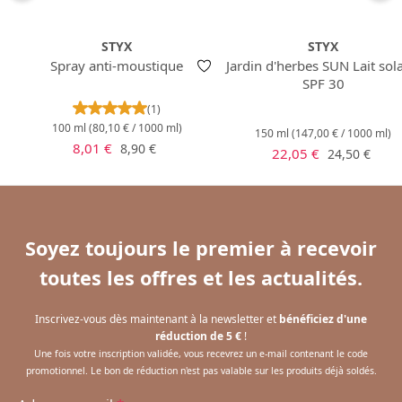
STYX
STYX
Spray anti-moustique
Jardin d'herbes SUN Lait sola
SPF 30
Note moyenne de 5 sur 5 étoiles
(1)
100 ml
(80,10 € / 1000 ml)
150 ml
(147,00 € / 1000 ml)
Prix de vente :
Prix régulier :
8,01 €
8,90 €
Prix de vente :
Prix régulier
22,05 €
24,50 €
Soyez toujours le premier à recevoir
toutes les offres et les actualités.
Inscrivez-vous dès maintenant à la newsletter et
bénéficiez d'une
réduction de 5 €
!
Une fois votre inscription validée, vous recevrez un e-mail contenant le code
promotionnel. Le bon de réduction n'est pas valable sur les produits déjà soldés.