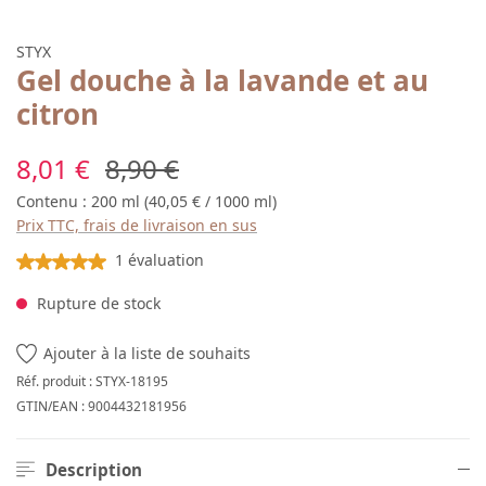
STYX
Gel douche à la lavande et au
citron
Prix de vente :
Prix régulier :
8,01 €
8,90 €
Contenu :
200 ml
(40,05 € / 1000 ml)
Prix TTC, frais de livraison en sus
Note moyenne de 5 sur 5 étoiles
1 évaluation
Rupture de stock
Ajouter à la liste de souhaits
Réf. produit :
STYX-18195
GTIN/EAN :
9004432181956
Description