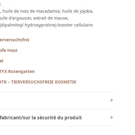
:
, huile de noix de macadamia, huile de jojoba,
uile d'argousier, extrait de mauve,
 (dipalmitoyl hydroxyproline) booster cellulaire
ierversuchsfrei
eife Haut
el
TYX Rosengarten
HTK – TIERVERSUCHSFREIE KOSMETIK
fabricant/sur la sécurité du produit