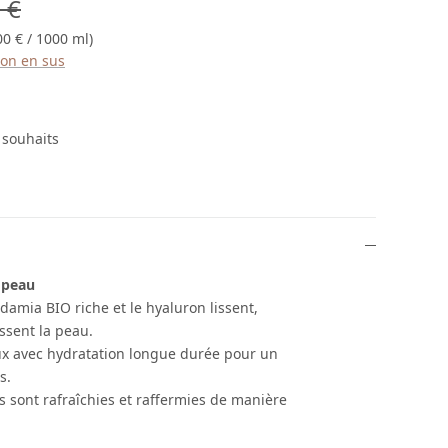
égulier :
 €
00 € / 1000 ml)
ison en sus
e souhaits
 peau
damia BIO riche et le hyaluron lissent,
issent la peau.
ux avec hydratation longue durée pour un
s.
s sont rafraîchies et raffermies de manière