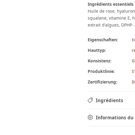
Ingrédients essentiels 
Huile de rose, hyaluron
squalane, vitamine E, h
extrait d'algues, DPHP-
Eigenschaften:
t
Hauttyp:
r
Konsistenz:
G
Produktlinie:
S
Zertifizierung:
I
Ingrédients
Informations du 