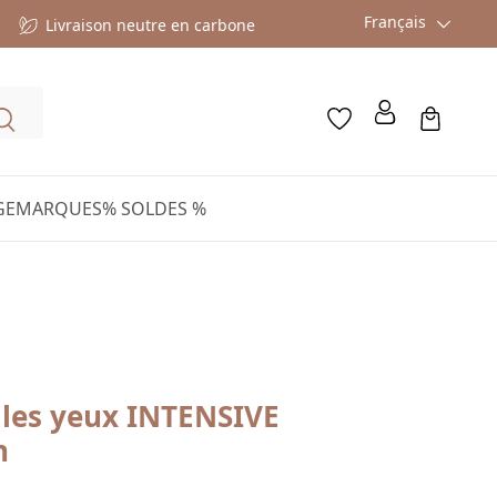
Français
Livraison neutre en carbone
GE
MARQUES
% SOLDES %
les yeux INTENSIVE
n