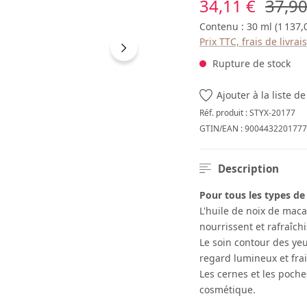
Prix de vente :
Prix r
34,11 €
37,90
Contenu :
30 ml
(1 137,
Prix TTC, frais de livra
Rupture de stock
Ajouter à la liste d
Réf. produit :
STYX-20177
GTIN/EAN :
9004432201777
Description
Pour tous les types de
L'huile de noix de maca
nourrissent et rafraîch
Le soin contour des ye
regard lumineux et frai
Les cernes et les poche
cosmétique.