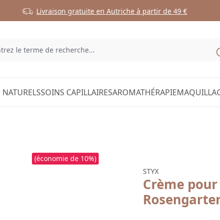
Livraison gratuite en Autriche à partir de 49 €
 NATURELS
SOINS CAPILLAIRES
AROMATHÉRAPIE
MAQUILLA
(économie de 10%)
STYX
Crème pour 
Rosengarte