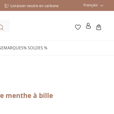
Français
Livraison neutre en carbone
GE
MARQUES
% SOLDES %
e menthe à bille
gulier :