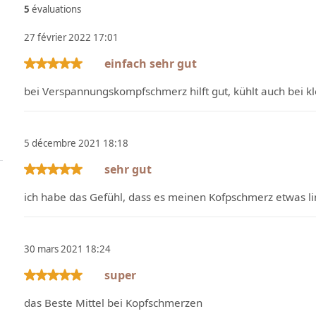
5
évaluations
27 février 2022 17:01
einfach sehr gut
Évaluation avec une note de 5 sur 5 étoiles
bei Verspannungskompfschmerz hilft gut, kühlt auch bei k
5 décembre 2021 18:18
sehr gut
Évaluation avec une note de 5 sur 5 étoiles
ich habe das Gefühl, dass es meinen Kofpschmerz etwas li
30 mars 2021 18:24
super
Évaluation avec une note de 5 sur 5 étoiles
das Beste Mittel bei Kopfschmerzen