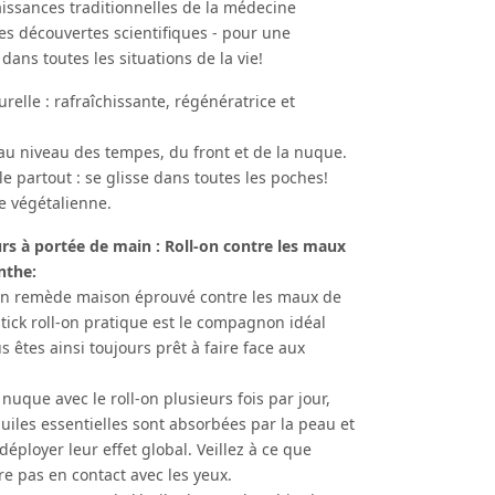
ssances traditionnelles de la médecine
es découvertes scientifiques - pour une
ans toutes les situations de la vie!
urelle : rafraîchissante, régénératrice et
 au niveau des tempes, du front et de la nuque.
e partout : se glisse dans toutes les poches!
e végétalienne.
rs à portée de main : Roll-on contre les maux
nthe:
 un remède maison éprouvé contre les maux de
 stick roll-on pratique est le compagnon idéal
s êtes ainsi toujours prêt à faire face aux
 nuque avec le roll-on plusieurs fois par jour,
huiles essentielles sont absorbées par la peau et
déployer leur effet global. Veillez à ce que
re pas en contact avec les yeux.