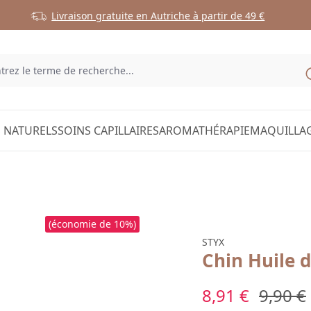
Livraison gratuite en Autriche à partir de 49 €
 NATURELS
SOINS CAPILLAIRES
AROMATHÉRAPIE
MAQUILLA
(économie de 10%)
STYX
Chin Huile d
Prix de vente :
Prix ré
8,91 €
9,90 €