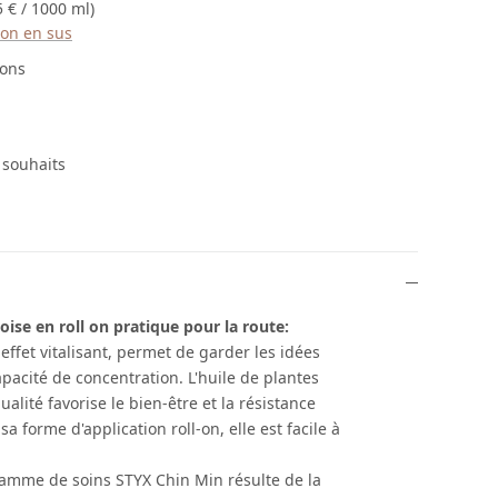
5 € / 1000 ml)
ison en sus
 5 étoiles
ions
e souhaits
oise en roll on pratique pour la route:
effet vitalisant, permet de garder les idées
apacité de concentration. L'huile de plantes
alité favorise le bien-être et la résistance
a forme d'application roll-on, elle est facile à
gamme de soins STYX Chin Min résulte de la