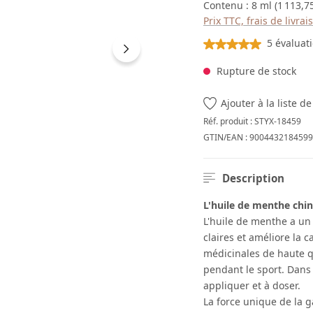
Contenu :
8 ml
(1 113,7
Prix TTC, frais de livra
Note moyenne de 5 sur
5 évaluat
Rupture de stock
Ajouter à la liste d
Réf. produit :
STYX-18459
GTIN/EAN :
9004432184599
Description
L'huile de menthe chin
L'huile de menthe a un 
claires et améliore la c
médicinales de haute qu
pendant le sport. Dans s
appliquer et à doser.
La force unique de la 