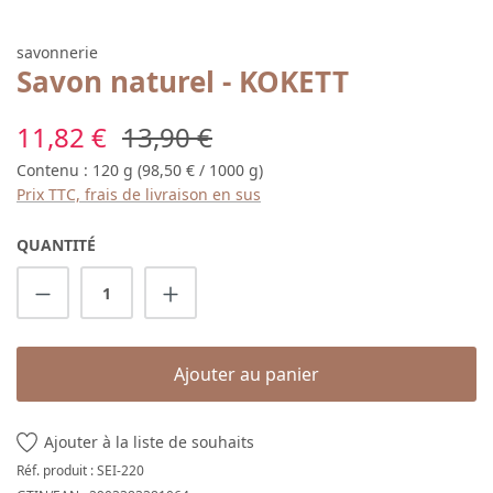
savonnerie
Savon naturel - KOKETT
Prix de vente :
Prix régulier :
11,82 €
13,90 €
Contenu :
120 g
(98,50 € / 1000 g)
Prix TTC, frais de livraison en sus
QUANTITÉ
Quantité de produit : Entrez la quantité s
Ajouter au panier
Ajouter à la liste de souhaits
Réf. produit :
SEI-220