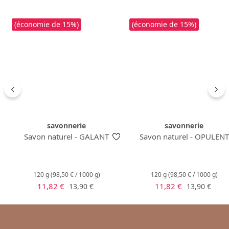
(économie de 15%)
(économie de 15%)
savonnerie
savonnerie
Savon naturel - GALANT
Savon naturel - OPULENT
120 g
(98,50 € / 1000 g)
120 g
(98,50 € / 1000 g)
Prix de vente :
Prix de vente :
Prix régulier :
Prix régulier
11,82 €
11,82 €
13,90 €
13,90 €