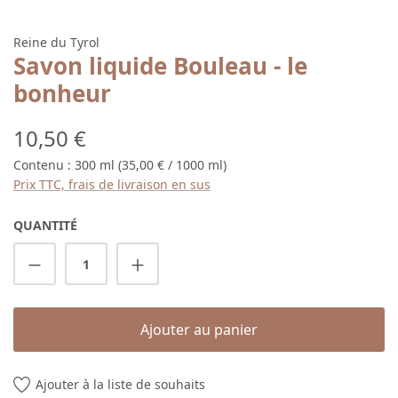
Reine du Tyrol
Savon liquide Bouleau - le
bonheur
Prix régulier :
10,50 €
Contenu :
300 ml
(35,00 € / 1000 ml)
Prix TTC, frais de livraison en sus
QUANTITÉ
Quantité de produit : Entrez la quantité s
Ajouter au panier
Ajouter à la liste de souhaits