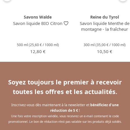
Savons Walde
Reine du Tyrol
Savon liquide BIO Citron
Savon liquide Menthe de
montagne - la fraîcheur
500 ml
(25,60 € / 1000 ml)
300 ml
(35,00 € / 1000 ml)
Prix régulier :
Prix régulier :
12,80 €
10,50 €
Soyez toujours le premier à recevoir
toutes les offres et les actualités.
Inscrivez-vous dès maintenant à la newsletter et
bénéficiez d'une
réduction de 5 €
!
Une fois votre inscription validée, vous recevrez un e-mail contenant le code
promotionnel. Le bon de réduction n'est pas valable sur les produits déjà soldés.