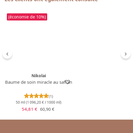
(économie de 10%)
Nikolai
Baume de soin miracle au safran
Note moyenne de 5 sur 5 étoiles
(1)
50 ml
(1 096,20 € / 1000 ml)
Prix de vente :
Prix régulier :
54,81 €
60,90 €