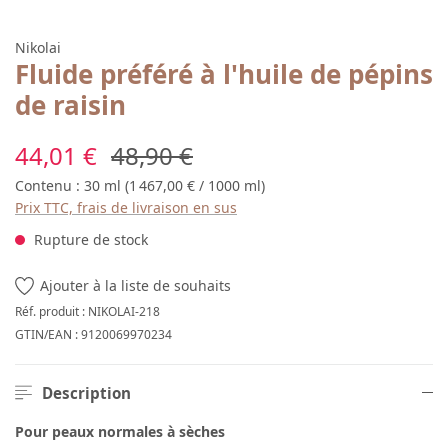
Nikolai
Fluide préféré à l'huile de pépins
de raisin
Prix de vente :
Prix régulier :
44,01 €
48,90 €
Contenu :
30 ml
(1 467,00 € / 1000 ml)
Prix TTC, frais de livraison en sus
Rupture de stock
Ajouter à la liste de souhaits
Réf. produit :
NIKOLAI-218
GTIN/EAN :
9120069970234
Description
Pour peaux normales à sèches