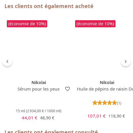
Ignorer la galerie de produits
Les clients ont également acheté
(économie de 10%)
(économie de 10%)
Nikolai
Nikolai
Sérum pour les yeux
Huile de pépins de raisin D
Note moyenne 
(1)
15 ml
(2 934,00 € / 1000 ml)
Prix de vente :
Prix régulier
107,01 €
118,90 €
Prix de vente :
Prix régulier :
44,01 €
48,90 €
Ignorer la galerie de produits
Les clients ont également consulté