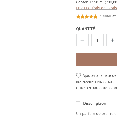
Contenu :
50 ml
(798,00
Prix TTC, frais de livra
Note moyenne de 5 sur
1 évaluat
QUANTITÉ
Quantité de p
Ajouter à la liste d
Réf. produit :
ERB-066.683
GTIN/EAN :
8022328106839
Description
Un parfum de prairie en f