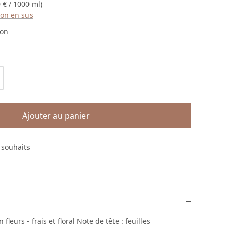
 € / 1000 ml)
ison en sus
 5 étoiles
ion
roduit : Entrez la quantité souhaitée ou
Ajouter au panier
e souhaits
leurs - frais et floral Note de tête : feuilles