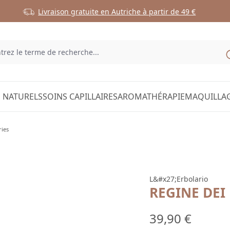
Livraison gratuite en Autriche à partir de 49 €
 NATURELS
SOINS CAPILLAIRES
AROMATHÉRAPIE
MAQUILLA
ries
L&#x27;Erbolario
REGINE DEI
Prix régulier :
39,90 €