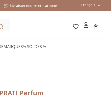
Français
Livraison neutre en carbone
GE
MARQUES
% SOLDES %
 PRATI Parfum