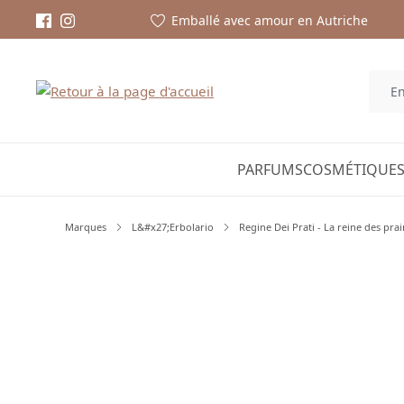
Emballé avec amour en Autriche
PARFUMS
COSMÉTIQUES
Marques
L&#x27;Erbolario
Regine Dei Prati - La reine des prai
Ignorer la galerie d'images