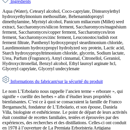
Ingrédients
Aqua (Water), Cetearyl alcohol, Coco-caprylate, Distearoylethyl
hydroxyethylmonium methosulfate, Behenamidopropyl
dimethylamine, Myristyl alcohol, Panicum miliaceum (Millet) seed
extract, Saccharomyces/silicon ferment, Saccharomyces/magnésium
ferment, Saccharomyces/copper ferment, Saccharomyces/iron
ferment, Saccharomyces/zinc ferment, Leuconostoc/radish root
ferment filtrate, Panthenyl hydroxypropyl steardimonium chloride,
Laurdimonium hydroxypropyl hydrolyzed soy protein, Lactic acid,
Starch hydroxypropyltrimonium chloride, glycerin, Sodium lactate,
Urea, Parfum (Fragrance), Amyl cinnamal, Citronellol, Geraniol,
Hydroxycitronellal, Benzyl alcohol, Ethyl lauroyl arginate hcl,
Glyceryl caprylate, Glyceryl undecylenate
Informations du fabricant/sur la sécurité du produit
Le nom L’Erbolario nous rappelle l’ancien terme « erborare », qui
signifie « cueillir des herbes » afin d’étudier leurs propriétés
bienfaisantes. C’est ce à quoi se consacraient la famille de Franco
Bergamaschi, fondateur de L’Erbolario, et son épouse, Daniela
Villa, biologiste et esthéticienne. Le point de départ de leurs activités
était constitué de recettes familiales, testées et éprouvées par des
expériences, des recherches et des distillations. Celles-ci ont conduit
en 1978 à l’ouverture de La Premiata Erboristeria Artigiana