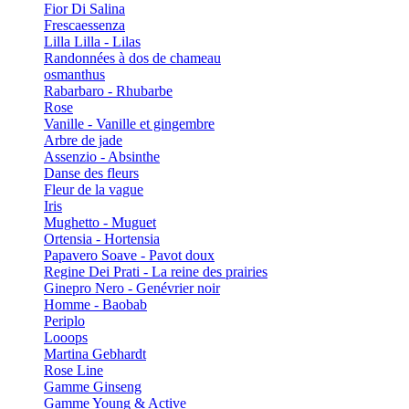
Fior Di Salina
Frescaessenza
Lilla Lilla - Lilas
Randonnées à dos de chameau
osmanthus
Rabarbaro - Rhubarbe
Rose
Vanille - Vanille et gingembre
Arbre de jade
Assenzio - Absinthe
Danse des fleurs
Fleur de la vague
Iris
Mughetto - Muguet
Ortensia - Hortensia
Papavero Soave - Pavot doux
Regine Dei Prati - La reine des prairies
Ginepro Nero - Genévrier noir
Homme - Baobab
Periplo
Looops
Martina Gebhardt
Rose Line
Gamme Ginseng
Gamme Young & Active