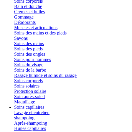
Soins corporels
Bain et douche
Crèmes et huiles
Gommage
Déodorants
Muscles et articulations
Soins des mains et des pieds
Savons
Soins des mains
Soins des pieds
Soins des ongles
Soins pour hommes
Soins du visage
Soins de la barbe
Rasage humide et soins du rasage
Soins corporels
Soins solaires
Protection solaire
Soin après-soleil
Maquillage
Soins capillaires
Lavage et entretien
shampoing
Après-shampoing
Huiles capillaires