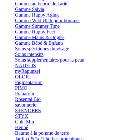
Gamme au beurre de karité
Gamme Salvia
Gamme Happy Aging
Gamme Wild Utah pour hommes
Gamme Summer Time
Gamme Happy Feet
Gamme Mains & Ongles
Gamme Bébé & Enfants
Soins spécifiques du visage
Soins intensifs
Soins supplémentaires pour la peau
NADEOS
myRapunzel
OLORI
Pigmentarium
PIMO
Pranarom
Rosental Bio
savonnerie
STENDERS
STYX
Chin Min
Henné
Baume à la pomme de terre
Jardin d&#x27;herbes aromatiques