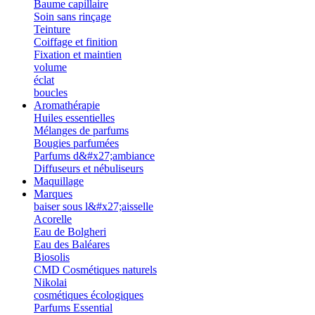
Baume capillaire
Soin sans rinçage
Teinture
Coiffage et finition
Fixation et maintien
volume
éclat
boucles
Aromathérapie
Huiles essentielles
Mélanges de parfums
Bougies parfumées
Parfums d&#x27;ambiance
Diffuseurs et nébuliseurs
Maquillage
Marques
baiser sous l&#x27;aisselle
Acorelle
Eau de Bolgheri
Eau des Baléares
Biosolis
CMD Cosmétiques naturels
Nikolai
cosmétiques écologiques
Parfums Essential