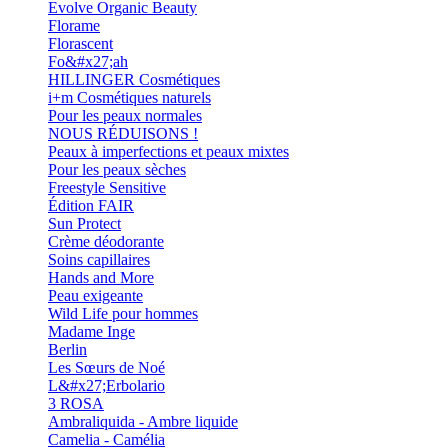
Evolve Organic Beauty
Florame
Florascent
Fo&#x27;ah
HILLINGER Cosmétiques
i+m Cosmétiques naturels
Pour les peaux normales
NOUS RÉDUISONS !
Peaux à imperfections et peaux mixtes
Pour les peaux sèches
Freestyle Sensitive
Édition FAIR
Sun Protect
Crème déodorante
Soins capillaires
Hands and More
Peau exigeante
Wild Life pour hommes
Madame Inge
Berlin
Les Sœurs de Noé
L&#x27;Erbolario
3 ROSA
Ambraliquida - Ambre liquide
Camelia - Camélia