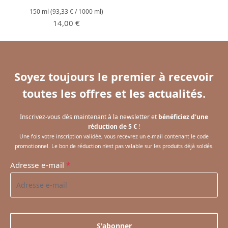
150 ml
(93,33 € / 1000 ml)
Prix régulier :
14,00 €
Soyez toujours le premier à recevoir
toutes les offres et les actualités.
Inscrivez-vous dès maintenant à la newsletter et
bénéficiez d'une
réduction de 5 €
!
Une fois votre inscription validée, vous recevrez un e-mail contenant le code
promotionnel. Le bon de réduction n'est pas valable sur les produits déjà soldés.
Adresse e-mail
*
S'abonner