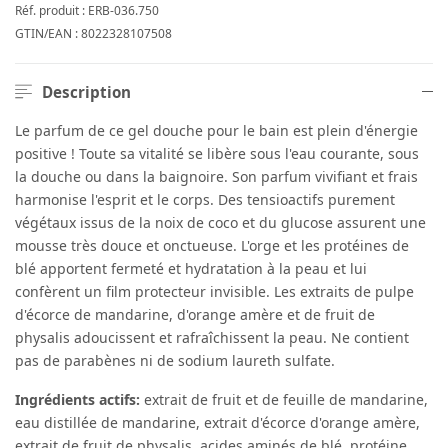
Réf. produit :
ERB-036.750
GTIN/EAN :
8022328107508
Description
Le parfum de ce gel douche pour le bain est plein d'énergie
positive ! Toute sa vitalité se libère sous l'eau courante, sous
la douche ou dans la baignoire. Son parfum vivifiant et frais
harmonise l'esprit et le corps. Des tensioactifs purement
végétaux issus de la noix de coco et du glucose assurent une
mousse très douce et onctueuse. L'orge et les protéines de
blé apportent fermeté et hydratation à la peau et lui
confèrent un film protecteur invisible. Les extraits de pulpe
d'écorce de mandarine, d'orange amère et de fruit de
physalis adoucissent et rafraîchissent la peau. Ne contient
pas de parabènes ni de sodium laureth sulfate.
Ingrédients actifs:
extrait de fruit et de feuille de mandarine,
eau distillée de mandarine, extrait d'écorce d'orange amère,
extrait de fruit de physalis, acides aminés de blé, protéine