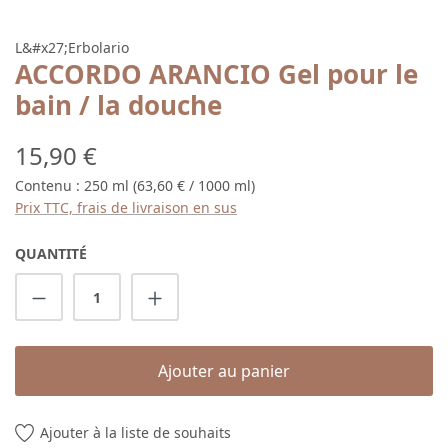
L&#x27;Erbolario
ACCORDO ARANCIO Gel pour le
bain / la douche
Prix régulier :
15,90 €
Contenu :
250 ml
(63,60 € / 1000 ml)
Prix TTC, frais de livraison en sus
QUANTITÉ
Quantité de produit : Entrez la quantité s
Ajouter au panier
Ajouter à la liste de souhaits