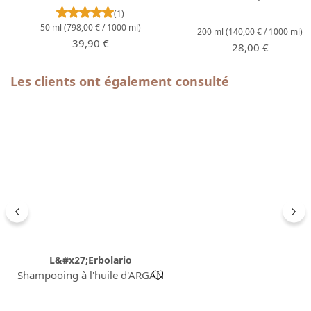
Note moyenne de 5 sur 5 étoiles
(1)
50 ml
(798,00 € / 1000 ml)
200 ml
(140,00 € / 1000 ml)
Prix régulier :
39,90 €
Prix régulier :
28,00 €
Ignorer la galerie de produits
Les clients ont également consulté
L&#x27;Erbolario
Shampooing à l'huile d'ARGAN