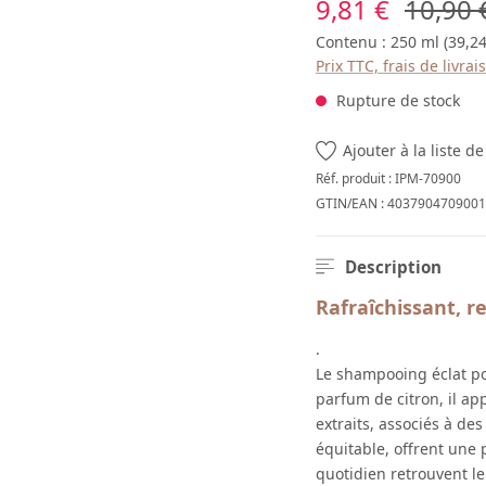
Prix de vente :
Prix ré
9,81 €
10,90 
Contenu :
250 ml
(39,24
Prix TTC, frais de livra
Rupture de stock
Ajouter à la liste d
Réf. produit :
IPM-70900
GTIN/EAN :
4037904709001
Description
Rafraîchissant, re
.
Le shampooing éclat p
parfum de citron, il app
extraits, associés à de
équitable, offrent une 
quotidien retrouvent leu