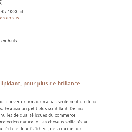
gulier :
€
 € / 1000 ml)
ison en sus
e souhaits
lipidant, pour plus de brillance
our cheveux normaux n'a pas seulement un doux
orte aussi un petit plus scintillant. De fins
s huiles de qualité issues du commerce
protection naturelle. Les cheveux sollicités au
r éclat et leur fraîcheur, de la racine aux