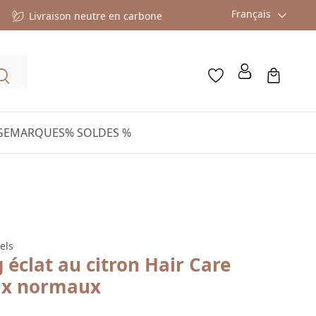
Français
Livraison neutre en carbone
GE
MARQUES
% SOLDES %
els
éclat au citron Hair Care
ux normaux