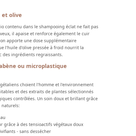
 et olive
bio contenu dans le shampooing éclat ne fait pas
eveux, il apaise et renforce également le cuir
itron apporte une dose supplémentaire
e l'huile d'olive pressée à froid nourrit la
ec des ingrédients regraissants.
rabène ou microplastique
végétaliens choient l'homme et l'environnement
itables et des extraits de plantes sélectionnés
giques contrôlées. Un soin doux et brillant grâce
 naturels:
eau
r grâce à des tensioactifs végétaux doux
ivifiants - sans dessécher