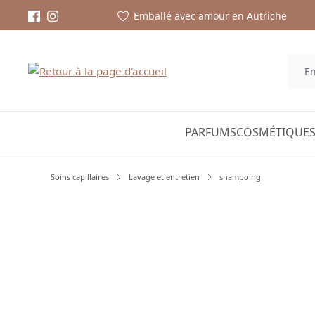
Emballé avec amour en Autriche
PARFUMS
COSMÉTIQUES
Soins capillaires
Lavage et entretien
shampoing
Ignorer la galerie d'images