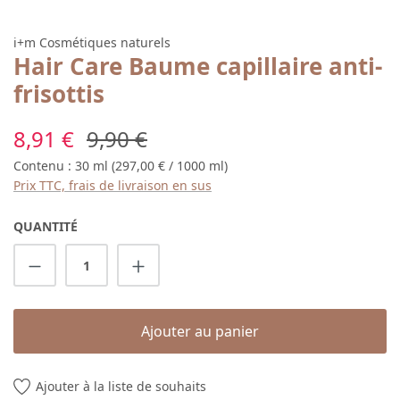
i+m Cosmétiques naturels
Hair Care Baume capillaire anti-
frisottis
Prix de vente :
Prix régulier :
8,91 €
9,90 €
Contenu :
30 ml
(297,00 € / 1000 ml)
Prix TTC, frais de livraison en sus
QUANTITÉ
Quantité de produit : Entrez la quantité s
Ajouter au panier
Ajouter à la liste de souhaits