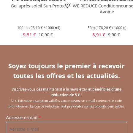
Gel après-soleil Sun Protect
WE REDUCE Conditionneur so
Avoine
100 ml
(98,10 € / 1000 ml)
50 g
(178,20 € / 1000 g)
Prix de vente :
Prix de vente :
Prix régulier :
Prix régulier 
9,81 €
8,91 €
10,90 €
9,90 €
Soyez toujours le premier à recevoir
toutes les offres et les actualités.
Inscrivez-vous dès maintenant à la newsletter et
bénéficiez d'une
réduction de 5 €
!
Une fois votre inscription validée, vous recevrez un e-mail contenant le code
promotionnel. Le bon de réduction n'est pas valable sur les produits déjà soldés.
Adresse e-mail
*