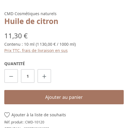
CMD Cosmétiques naturels
Huile de citron
Prix régulier :
11,30 €
Contenu :
10 ml
(1 130,00 € / 1000 ml)
Prix TTC, frais de livraison en sus
QUANTITÉ
Quantité de produit : Entrez la quantité s
Ajouter au panier
Ajouter à la liste de souhaits
Réf. produit :
CMD-10120