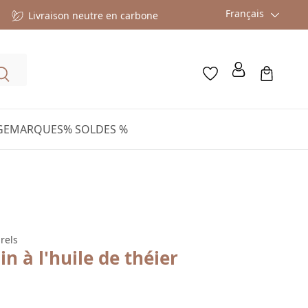
Français
Livraison neutre en carbone
GE
MARQUES
% SOLDES %
rels
n à l'huile de théier