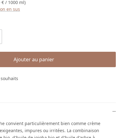
 € / 1000 ml)
ison en sus
roduit : Entrez la quantité souhaitée ou
Ajouter au panier
e souhaits
che convient particulièrement bien comme crème
 exigeantes, impures ou irritées. La combinaison
e bio, d'huile de jojoba bio et d'huile d'arbre à