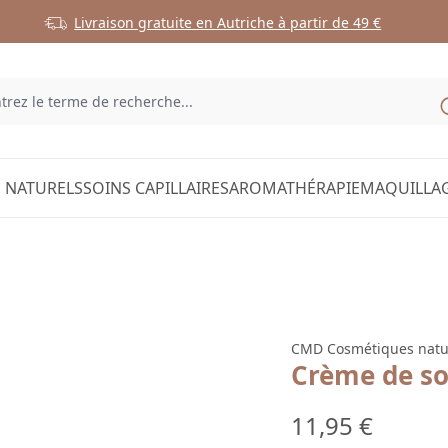
Livraison gratuite en Autriche à partir de 49 €
 NATURELS
SOINS CAPILLAIRES
AROMATHÉRAPIE
MAQUILLA
CMD Cosmétiques natu
Crème de soi
Prix régulier :
11,95 €