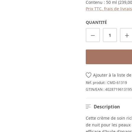
Contenu :
50 ml
(239,00
Prix TTC, frais de livra
QUANTITÉ
Quantité de p
Ajouter à la liste d
Réf. produit :
CMD-61319
GTIN/EAN :
4028719613195
Description
Cette crème de soin ri
de nuit pour les peaux
efficace d'huile d'onagr