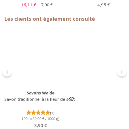
Prix de vente :
Prix régulier :
Prix régulier :
16,11 €
4,95 €
17,90 €
Ignorer la galerie de produits
Les clients ont également consulté
Savons Walde
Savon traditionnel à la fleur de souci
Note moyenne de 5 sur 5 étoiles
(1)
100 g
(39,00 € / 1000 g)
Prix régulier :
3,90 €