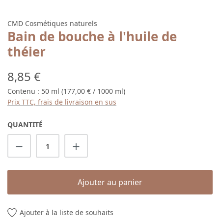
CMD Cosmétiques naturels
Bain de bouche à l'huile de
théier
Prix régulier :
8,85 €
Contenu :
50 ml
(177,00 € / 1000 ml)
Prix TTC, frais de livraison en sus
QUANTITÉ
Quantité de produit : Entrez la quantité s
Ajouter au panier
Ajouter à la liste de souhaits